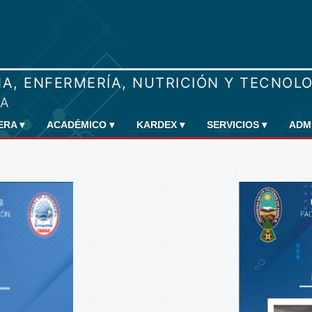
RERA
▾
ACADÉMICO
▾
KARDEX
▾
SERVICIOS
▾
ADM