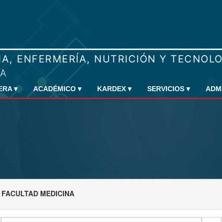
RERA
▾
ACADÉMICO
▾
KARDEX
▾
SERVICIOS
▾
ADM