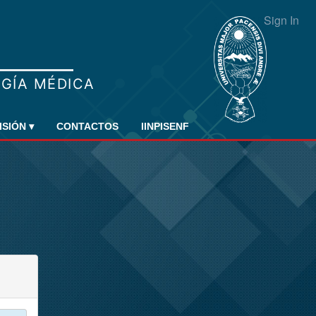
Sign In
ISIÓN
▾
CONTACTOS
IINPISENF