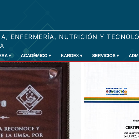
RERA
▾
ACADÉMICO
▾
KARDEX
▾
SERVICIOS
▾
ADM