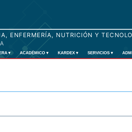
RERA
▾
ACADÉMICO
▾
KARDEX
▾
SERVICIOS
▾
ADM