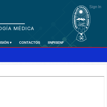
Sign In
ISIÓN
▾
CONTACTOS
IINPISENF