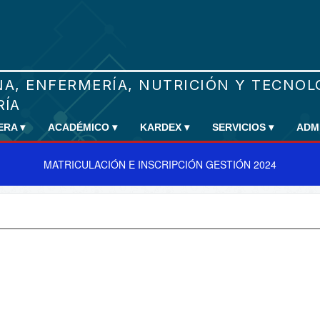
RERA
▾
ACADÉMICO
▾
KARDEX
▾
SERVICIOS
▾
ADM
MATRICULACIÓN E INSCRIPCIÓN GESTIÓN 2024